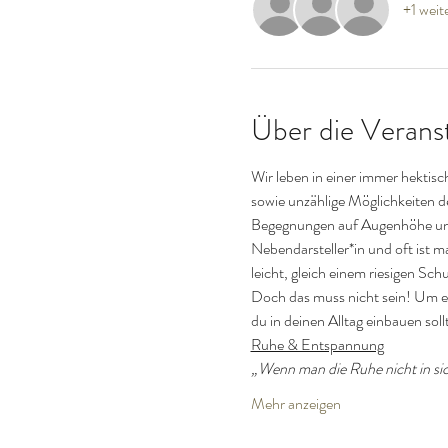
+1 weit
Über die Verans
Wir leben in einer immer hektis
sowie unzählige Möglichkeiten de
Begegnungen auf Augenhöhe und i
Nebendarsteller*in und oft ist ma
leicht, gleich einem riesigen Sc
Doch das muss nicht sein! Um ei
du in deinen Alltag einbauen soll
Ruhe & Entspannung
„Wenn man die Ruhe nicht in sich
Mehr anzeigen