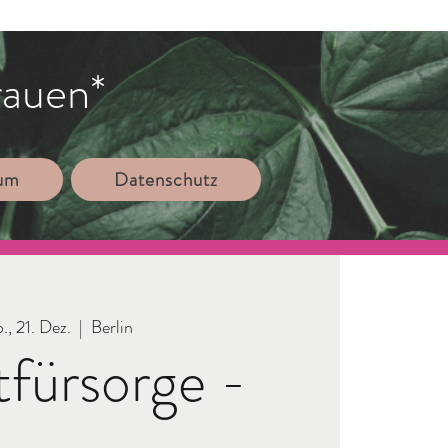
rauen*
sum
Datenschutz
., 21. Dez.
  |  
Berlin
tfürsorge -