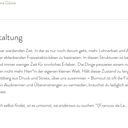
ere Gäste
taltung
cher werdenden Zeit. In der es nur noch darum geht, mehr Lohnarbeit und A
r ablenkenden Freizeitaktivitäten zu bestreiten. In diesen Strukturen ist k
mmer weniger Zeit für sinnliches Erleben. Die Dinge passieren einem nur
n nicht mehr Herr*in der eigenen kleinen Welt. Hält dieser Zustand zu lange
huttberg aus Druck und Stress, über uns zusammen – Burnout ist oft die F
n Ausbrennen und Überanstrengen zu vermeiden, brauchst du lediglich ein
test.
 selbst findet, ist es umsonst, sie anderswo zu suchen.“ 
(Francois de La…