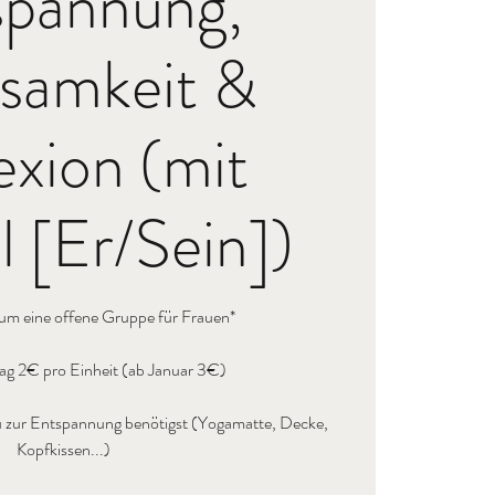
spannung,
samkeit &
exion (mit
 [Er/Sein])
 um eine offene Gruppe für Frauen*
ag 2€ pro Einheit (ab Januar 3€)
s du zur Entspannung benötigst (Yogamatte, Decke,
Kopfkissen...)