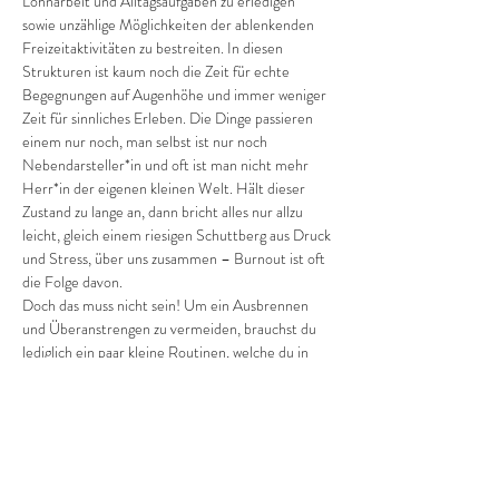
Lohnarbeit und Alltagsaufgaben zu erledigen 
sowie unzählige Möglichkeiten der ablenkenden 
Freizeitaktivitäten zu bestreiten. In diesen 
Strukturen ist kaum noch die Zeit für echte 
Begegnungen auf Augenhöhe und immer weniger 
Zeit für sinnliches Erleben. Die Dinge passieren 
einem nur noch, man selbst ist nur noch 
Nebendarsteller*in und oft ist man nicht mehr 
Herr*in der eigenen kleinen Welt. Hält dieser 
Zustand zu lange an, dann bricht alles nur allzu 
leicht, gleich einem riesigen Schuttberg aus Druck 
und Stress, über uns zusammen – Burnout ist oft 
die Folge davon.
Doch das muss nicht sein! Um ein Ausbrennen 
und Überanstrengen zu vermeiden, brauchst du 
lediglich ein paar kleine Routinen, welche du in 
deinen Alltag einbauen solltest.
Ruhe & Entspannung
„Wenn man die Ruhe nicht in sich selbst findet, 
ist es umsonst, sie anderswo zu suchen.“ 
(Francois 
de La…