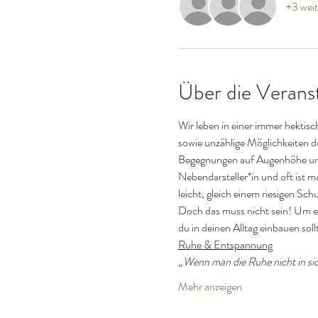
+3 weit
Über die Verans
Wir leben in einer immer hektis
sowie unzählige Möglichkeiten de
Begegnungen auf Augenhöhe und i
Nebendarsteller*in und oft ist ma
leicht, gleich einem riesigen Sc
Doch das muss nicht sein! Um ei
du in deinen Alltag einbauen soll
Ruhe & Entspannung
„Wenn man die Ruhe nicht in sich
Mehr anzeigen