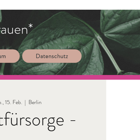
rauen*
sum
Datenschutz
., 15. Feb.
  |  
Berlin
tfürsorge -