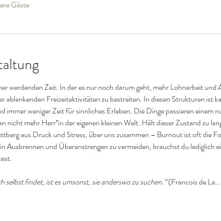
ere Gäste
taltung
cher werdenden Zeit. In der es nur noch darum geht, mehr Lohnarbeit und A
r ablenkenden Freizeitaktivitäten zu bestreiten. In diesen Strukturen ist k
mmer weniger Zeit für sinnliches Erleben. Die Dinge passieren einem nur
n nicht mehr Herr*in der eigenen kleinen Welt. Hält dieser Zustand zu lange
huttberg aus Druck und Stress, über uns zusammen – Burnout ist oft die F
n Ausbrennen und Überanstrengen zu vermeiden, brauchst du lediglich ein
test.
 selbst findet, ist es umsonst, sie anderswo zu suchen.“ 
(Francois de La…