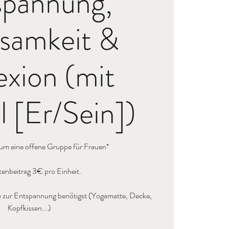
spannung,
samkeit &
exion (mit
 [Er/Sein])
 um eine offene Gruppe für Frauen*
enbeitrag 3€ pro Einheit.
s du zur Entspannung benötigst (Yogamatte, Decke,
Kopfkissen...)