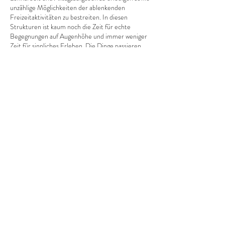
unzählige Möglichkeiten der ablenkenden
Freizeitaktivitäten zu bestreiten. In diesen
Strukturen ist kaum noch die Zeit für echte
Begegnungen auf Augenhöhe und immer weniger
Zeit für sinnliches Erleben. Die Dinge passieren
einem nur noch, man selbst ist nur noch
Nebendarsteller*in und oft ist man nicht mehr
Herr*in der eigenen kleinen Welt. Hält dieser
Zustand zu lange an, dann bricht alles nur allzu
leicht, gleich einem riesigen Schuttberg aus Druck
und Stress, über uns zusammen – Burnout ist oft
die Folge davon.
Diese Veranstaltung teilen
Doch das muss nicht sein! Um ein Ausbrennen
und Überanstrengen zu vermeiden, brauchst du
lediglich ein paar kleine Routinen, welche du in
deinen Alltag einbauen solltest.
Ruhe & Entspannung
„Wenn man die Ruhe nicht in sich selbst findet, ist
es umsonst, sie anderswo zu suchen.“
(Francois de
La Rochefoucauld)
Zunächst kommst du gern erst einmal zu uns. Hier