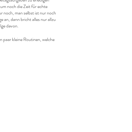
aum noch die Zeit für echte
 noch, man selbst ist nur noch
 an, dann bricht alles nur allzu
olge davon.
n paar kleine Routinen, welche
Rochefoucauld)
lassen und gemeinsam mit anderen
 einen kleinen Augenblick lang
eresa)
rsteller*in im Theaterstück
d die notwendigen Dinge in die
 seines Handelns, seines