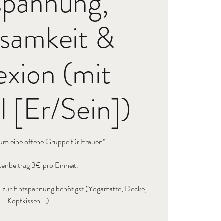
spannung,
samkeit &
exion (mit
 [Er/Sein])
 um eine offene Gruppe für Frauen*
enbeitrag 3€ pro Einheit.
s du zur Entspannung benötigst (Yogamatte, Decke,
Kopfkissen...)