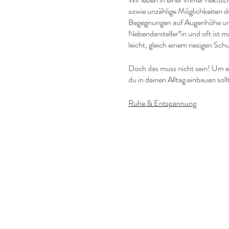
sowie unzählige Möglichkeiten de
Begegnungen auf Augenhöhe und i
Nebendarsteller*in und oft ist ma
leicht, gleich einem riesigen Sc
Doch das muss nicht sein! Um ei
du in deinen Alltag einbauen soll
Ruhe & Entspannung
„Wenn man die Ruhe nicht in sich
Zunächst kommst du gern erst ei
Menschen verschiedene Methoden
zu vergessen. Lass die Seele ba
Selbstwirksamkeit & Achtsamkei
„Sei in diesem Moment glücklich
Im nächsten Schritt ist es wichti
deines Lebens. Willst du für di
Wege leiten. Dabei hilft dir die