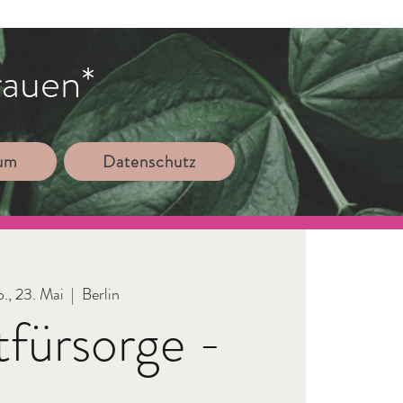
rauen*
sum
Datenschutz
., 23. Mai
  |  
Berlin
tfürsorge -