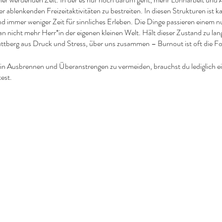
r ablenkenden Freizeitaktivitäten zu bestreiten. In diesen Strukturen ist k
mmer weniger Zeit für sinnliches Erleben. Die Dinge passieren einem nur
n nicht mehr Herr*in der eigenen kleinen Welt. Hält dieser Zustand zu lange
huttberg aus Druck und Stress, über uns zusammen – Burnout ist oft die F
n Ausbrennen und Überanstrengen zu vermeiden, brauchst du lediglich ei
test.
 selbst findet, ist es umsonst, sie anderswo zu suchen.“
(Francois de La 
nmal zu uns. Hier kannst du dich in netter Atmosphäre ein wenig fallen 
 des Entspannens erproben. Versuche einmal allen Druck und Stress für
umeln und gib dich ganz dem Moment hin.
t
, das ist genug. Wir brauchen nicht mehr, als diesen Moment.“
(Mutter Th
g, dass du deine Präsens spürst. Du bist selbstwirksam, du bist die Hauptda
ch etwas verändern, dann musst du dafür die Verantwortung übernehmen un
 Achtsamkeit mit deinem Leben. Achtsamkeit bedeutet, sich seiner Existenz,