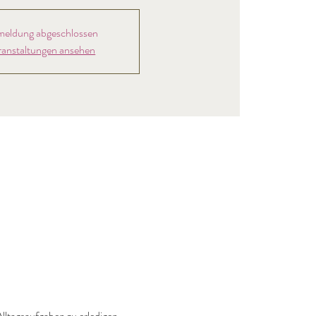
eldung abgeschlossen
ranstaltungen ansehen
lltagsaufgaben zu erledigen