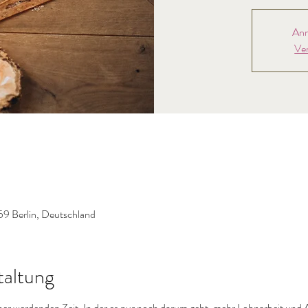
Anm
Ve
59 Berlin, Deutschland
taltung
cher werdenden Zeit. In der es nur noch darum geht, mehr Lohnarbeit und A