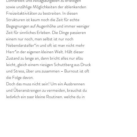
Lohnarbeit und Alltagsaufgaben zu erledigen 
sowie unzählige Möglichkeiten der ablenkenden 
Freizeitaktivitäten zu bestreiten. In diesen 
Strukturen ist kaum noch die Zeit für echte 
Begegnungen auf Augenhöhe und immer weniger 
Zeit für sinnliches Erleben. Die Dinge passieren 
einem nur noch, man selbst ist nur noch 
Nebendarsteller*in und oft ist man nicht mehr 
Herr*in der eigenen kleinen Welt. Hält dieser 
Zustand zu lange an, dann bricht alles nur allzu 
leicht, gleich einem riesigen Schuttberg aus Druck 
und Stress, über uns zusammen – Burnout ist oft 
die Folge davon.
Doch das muss nicht sein! Um ein Ausbrennen 
und Überanstrengen zu vermeiden, brauchst du 
lediglich ein paar kleine Routinen, welche du in 
deinen Alltag einbauen solltest.
Ruhe & Entspannung
„Wenn man die Ruhe nicht in sich selbst findet, 
ist es umsonst, sie anderswo zu suchen.“ 
(Francois 
de La…