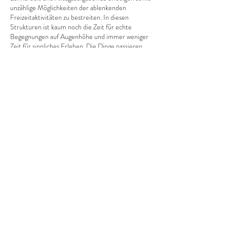
unzählige Möglichkeiten der ablenkenden
Freizeitaktivitäten zu bestreiten. In diesen
Strukturen ist kaum noch die Zeit für echte
Begegnungen auf Augenhöhe und immer weniger
Zeit für sinnliches Erleben. Die Dinge passieren
einem nur noch, man selbst ist nur noch
Nebendarsteller*in und oft ist man nicht mehr
Herr*in der eigenen kleinen Welt. Hält dieser
Zustand zu lange an, dann bricht alles nur allzu
leicht, gleich einem riesigen Schuttberg aus Druck
und Stress, über uns zusammen – Burnout ist oft
die Folge davon.
Diese Veranstaltung teilen
Doch das muss nicht sein! Um ein Ausbrennen
und Überanstrengen zu vermeiden, brauchst du
lediglich ein paar kleine Routinen, welche du in
deinen Alltag einbauen solltest.
Ruhe & Entspannung
„Wenn man die Ruhe nicht in sich selbst findet, ist
es umsonst, sie anderswo zu suchen.“
(Francois de
La Rochefoucauld)
Zunächst kommst du gern erst einmal zu uns. Hier