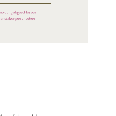
eldung abgeschlossen
ranstaltungen ansehen
lltagsaufgaben zu erledigen