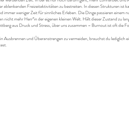
r ablenkenden Freizeitaktivitäten zu bestreiten. In diesen Strukturen ist k
mmer weniger Zeit für sinnliches Erleben. Die Dinge passieren einem nur
n nicht mehr Herr*in der eigenen kleinen Welt. Hält dieser Zustand zu lange
huttberg aus Druck und Stress, über uns zusammen – Burnout ist oft die F
n Ausbrennen und Überanstrengen zu vermeiden, brauchst du lediglich ei
test.
 selbst findet, ist es umsonst, sie anderswo zu suchen.“
(Francois de La 
nmal zu uns. Hier kannst du dich in netter Atmosphäre ein wenig fallen 
 des Entspannens erproben. Versuche einmal allen Druck und Stress für
umeln und gib dich ganz dem Moment hin.
t
, das ist genug. Wir brauchen nicht mehr, als diesen Moment.“
(Mutter Th
g, dass du deine Präsens spürst. Du bist selbstwirksam, du bist die Hauptda
ch etwas verändern, dann musst du dafür die Verantwortung übernehmen un
 Achtsamkeit mit deinem Leben. Achtsamkeit bedeutet, sich seiner Existenz,