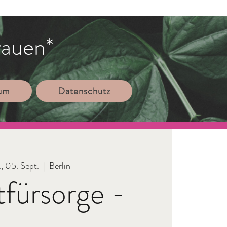
rauen*
sum
Datenschutz
, 05. Sept.
  |  
Berlin
tfürsorge -