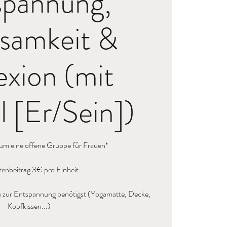
spannung,
samkeit &
exion (mit
 [Er/Sein])
 um eine offene Gruppe für Frauen*
enbeitrag 3€ pro Einheit.
s du zur Entspannung benötigst (Yogamatte, Decke,
Kopfkissen...)