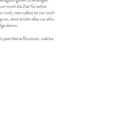
aum noch die Zeit für echte
 noch, man selbst ist nur noch
 an, dann bricht alles nur allzu
olge davon.
n paar kleine Routinen, welche
Rochefoucauld)
lassen und gemeinsam mit anderen
 einen kleinen Augenblick lang
eresa)
rsteller*in im Theaterstück
d die notwendigen Dinge in die
 seines Handelns, seines