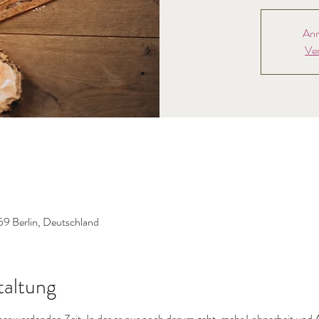
Anm
Ve
59 Berlin, Deutschland
taltung
cher werdenden Zeit. In der es nur noch darum geht, mehr Lohnarbeit und A