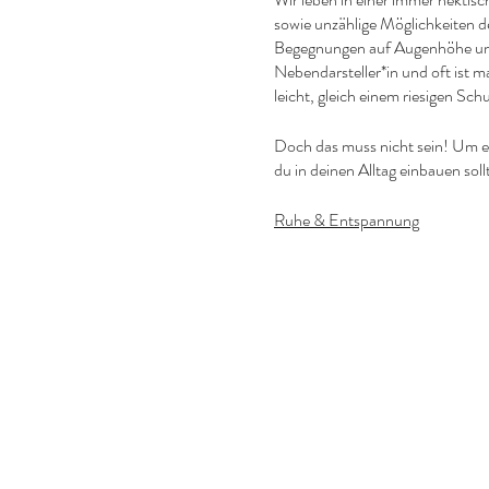
sowie unzählige Möglichkeiten de
Begegnungen auf Augenhöhe und i
Nebendarsteller*in und oft ist ma
leicht, gleich einem riesigen Sc
Doch das muss nicht sein! Um ei
du in deinen Alltag einbauen soll
Ruhe & Entspannung
„Wenn man die Ruhe nicht in sich
Zunächst kommst du gern erst ei
Menschen verschiedene Methoden
zu vergessen. Lass die Seele ba
Selbstwirksamkeit & Achtsamkei
„Sei in diesem Moment glücklich
Im nächsten Schritt ist es wichti
deines Lebens. Willst du für di
Wege leiten. Dabei hilft dir die