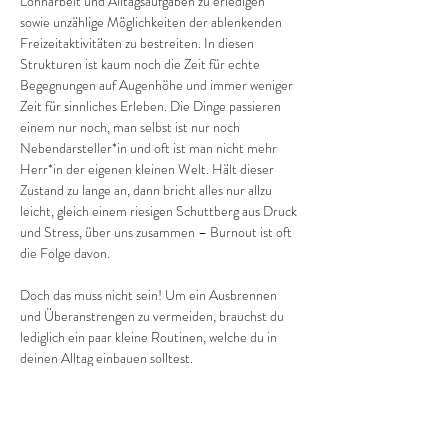
Lohnarbeit und Alltagsaufgaben zu erledigen 
sowie unzählige Möglichkeiten der ablenkenden 
Freizeitaktivitäten zu bestreiten. In diesen 
Strukturen ist kaum noch die Zeit für echte 
Begegnungen auf Augenhöhe und immer weniger 
Zeit für sinnliches Erleben. Die Dinge passieren 
einem nur noch, man selbst ist nur noch 
Nebendarsteller*in und oft ist man nicht mehr 
Herr*in der eigenen kleinen Welt. Hält dieser 
Zustand zu lange an, dann bricht alles nur allzu 
leicht, gleich einem riesigen Schuttberg aus Druck 
und Stress, über uns zusammen – Burnout ist oft 
die Folge davon.
Doch das muss nicht sein! Um ein Ausbrennen 
und Überanstrengen zu vermeiden, brauchst du 
lediglich ein paar kleine Routinen, welche du in 
deinen Alltag einbauen solltest.
Ruhe & Entspannung
„Wenn man die Ruhe nicht in sich selbst findet, 
ist es umsonst, sie anderswo zu suchen.“ 
(Francois 