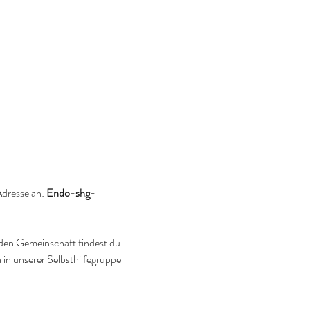
dresse an: 
Endo-shg-
nden Gemeinschaft findest du 
in unserer Selbsthilfegruppe 