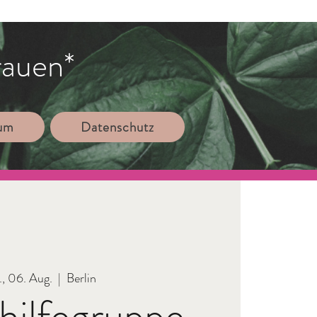
rauen*
sum
Datenschutz
., 06. Aug.
  |  
Berlin
hilfegruppe