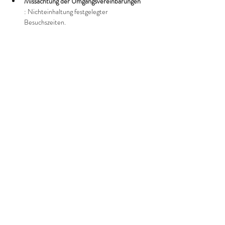
Missachtung der Umgangsvereinbarungen
: Nichteinhaltung festgelegter 
Besuchszeiten.
Mehr anzeigen
Diese Veranstaltung teilen
©2022 Frauenprojekte Treptow-Köpenick.
Impressum
&
Datenschutz.