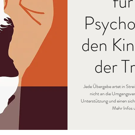
für
Psycho
den Kin
der T
Jede Übergabe artet in Streit
nicht an die Umgangsver
Unterstützung und einen si
Mehr Infos 