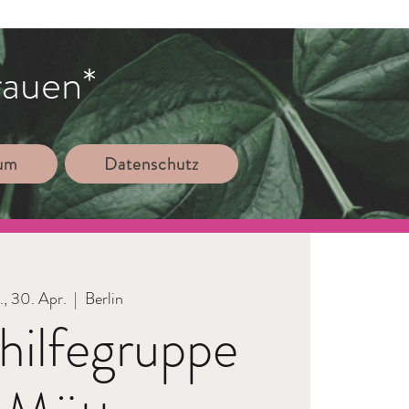
rauen*
sum
Datenschutz
., 30. Apr.
  |  
Berlin
hilfegruppe