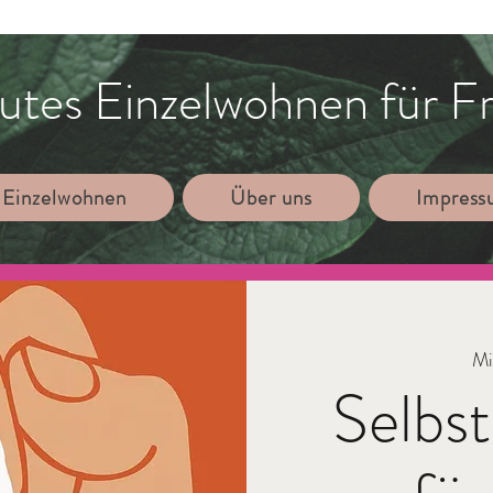
utes Einzelwohnen für F
 Einzelwohnen
Über uns
Impres
Mi
Selbst