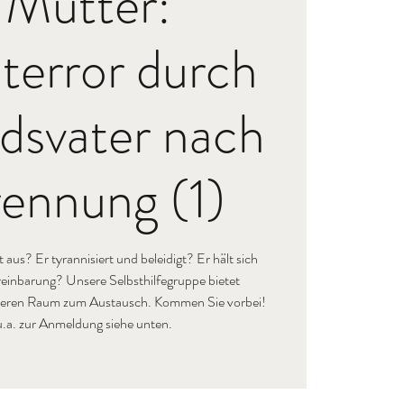
 Mütter:
terror durch
dsvater nach
rennung (1)
 aus? Er tyrannisiert und beleidigt? Er hält sich
einbarung? Unsere Selbsthilfegruppe bietet
cheren Raum zum Austausch. Kommen Sie vorbei!
u.a. zur Anmeldung siehe unten.