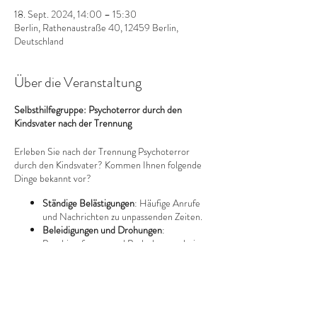
18. Sept. 2024, 14:00 – 15:30
Berlin, Rathenaustraße 40, 12459 Berlin,
Deutschland
Über die Veranstaltung
Selbsthilfegruppe: Psychoterror durch den
Kindsvater nach der Trennung
Erleben Sie nach der Trennung Psychoterror
durch den Kindsvater? Kommen Ihnen folgende
Dinge bekannt vor?
Ständige Belästigungen
: Häufige Anrufe
und Nachrichten zu unpassenden Zeiten.
Beleidigungen und Drohungen
:
Beschimpfungen und Bedrohungen bei
Übergaben oder per Nachricht.
Manipulation der Kinder
: Schlechtreden
über Sie vor den Kindern.
Missachtung der Umgangsvereinbarungen
:
Diese Veranstaltung teilen
Nichteinhaltung festgelegter