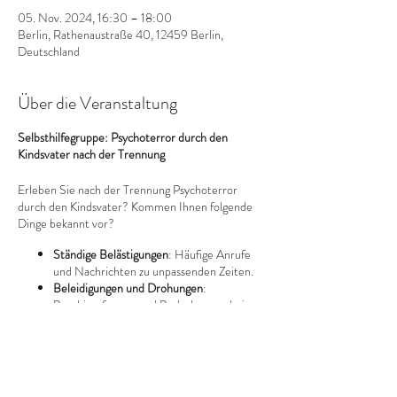
05. Nov. 2024, 16:30 – 18:00
Berlin, Rathenaustraße 40, 12459 Berlin,
Deutschland
Über die Veranstaltung
Selbsthilfegruppe: Psychoterror durch den
Kindsvater nach der Trennung
Erleben Sie nach der Trennung Psychoterror
durch den Kindsvater? Kommen Ihnen folgende
Dinge bekannt vor?
Ständige Belästigungen
: Häufige Anrufe
und Nachrichten zu unpassenden Zeiten.
Beleidigungen und Drohungen
:
Beschimpfungen und Bedrohungen bei
Übergaben oder per Nachricht.
Manipulation der Kinder
: Schlechtreden
über Sie vor den Kindern.
Missachtung der Umgangsvereinbarungen
:
Diese Veranstaltung teilen
Nichteinhaltung festgelegter