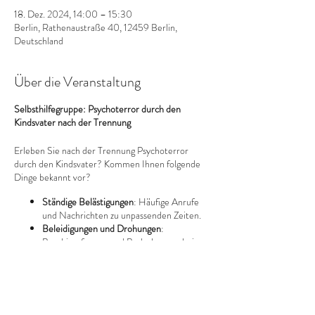
18. Dez. 2024, 14:00 – 15:30
Berlin, Rathenaustraße 40, 12459 Berlin,
Deutschland
Über die Veranstaltung
Selbsthilfegruppe: Psychoterror durch den
Kindsvater nach der Trennung
Erleben Sie nach der Trennung Psychoterror
durch den Kindsvater? Kommen Ihnen folgende
Dinge bekannt vor?
Ständige Belästigungen
: Häufige Anrufe
und Nachrichten zu unpassenden Zeiten.
Beleidigungen und Drohungen
:
Beschimpfungen und Bedrohungen bei
Übergaben oder per Nachricht.
Manipulation der Kinder
: Schlechtreden
über Sie vor den Kindern.
Missachtung der Umgangsvereinbarungen
:
Diese Veranstaltung teilen
Nichteinhaltung festgelegter