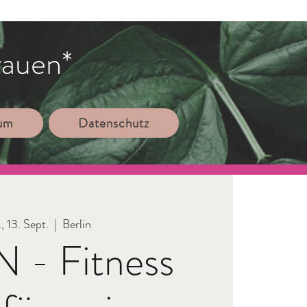
rauen*
sum
Datenschutz
., 13. Sept.
  |  
Berlin
 - Fitness