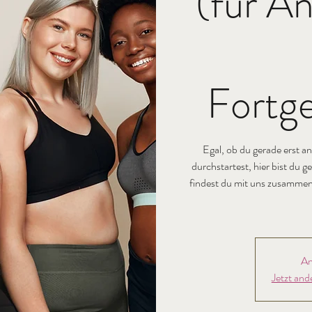
(für A
Fortge
Egal, ob du gerade erst a
durchstartest, hier bist du
findest du mit uns zusammen l
An
Jetzt and