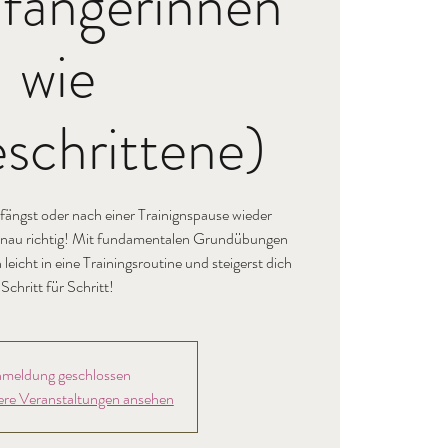
nfängerinnen
wie
schrittene)
nfängst oder nach einer Trainignspause wieder
 genau richtig! Mit fundamentalen Grundübungen
eicht in eine Trainingsroutine und steigerst dich
Schritt für Schritt!
meldung geschlossen
ere Veranstaltungen ansehen