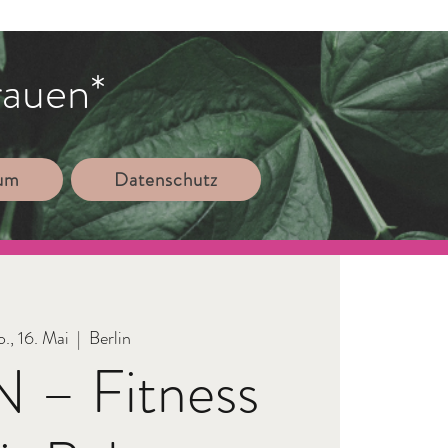
rauen*
sum
Datenschutz
., 16. Mai
  |  
Berlin
 – Fitness