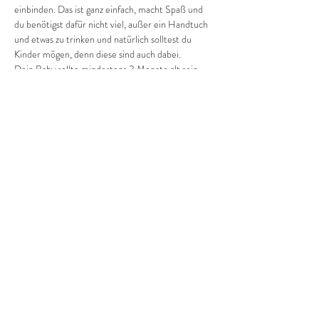
einbinden. Das ist ganz einfach, macht Spaß und 
du benötigst dafür nicht viel, außer ein Handtuch 
und etwas zu trinken und natürlich solltest du 
Kinder mögen, denn diese sind auch dabei. 
Dein Baby sollte mindestens 3 Monate alt sein.
Wir freuen uns auf euch.
Diese Veranstaltung teilen