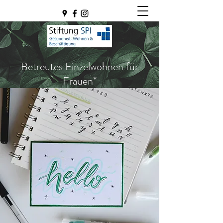
Betreutes Einzelwohnen für
Frauen*