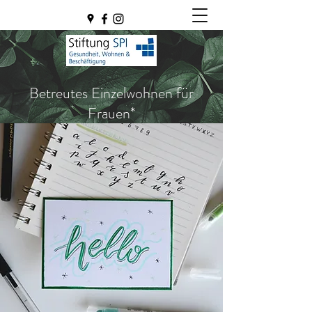
Betreutes Einzelwohnen für
Frauen*