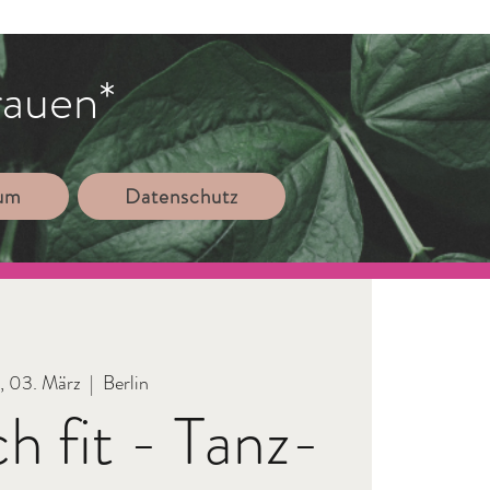
rauen*
sum
Datenschutz
., 03. März
  |  
Berlin
ch fit - Tanz-