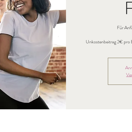
F
Für Anf
Unkostenbeitrag 2€ pro E
Anm
Ve