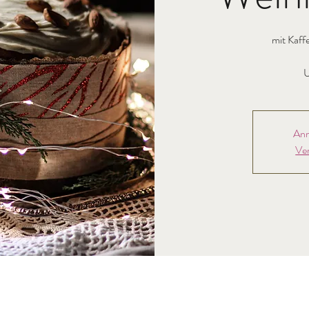
mit Kaff
U
Anm
Ve