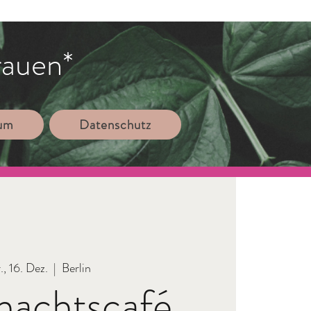
rauen*
sum
Datenschutz
., 16. Dez.
  |  
Berlin
nachtscafé